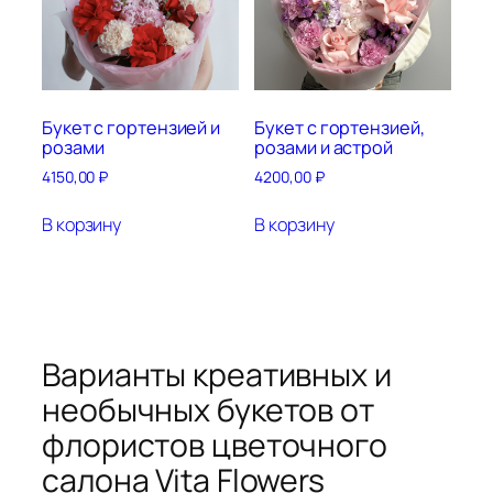
Букет с гортензией и
Букет с гортензией,
розами
розами и астрой
4150,00
₽
4200,00
₽
В корзину
В корзину
Варианты креативных и
необычных букетов от
флористов цветочного
салона Vita Flowers