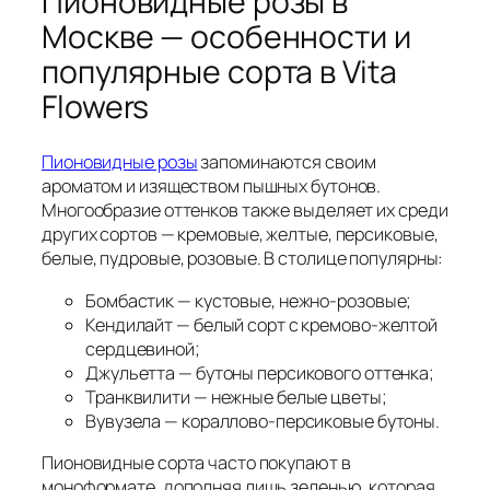
Пионовидные розы в
Москве — особенности и
популярные сорта в Vita
Flowers
Пионовидные розы
запоминаются своим
ароматом и изяществом пышных бутонов.
Многообразие оттенков также выделяет их среди
других сортов — кремовые, желтые, персиковые,
белые, пудровые, розовые. В столице популярны:
Бомбастик — кустовые, нежно-розовые;
Кендилайт — белый сорт с кремово-желтой
сердцевиной;
Джульетта — бутоны персикового оттенка;
Транквилити — нежные белые цветы;
Вувузела — кораллово-персиковые бутоны.
Пионовидные сорта часто покупают в
моноформате, дополняя лишь зеленью, которая