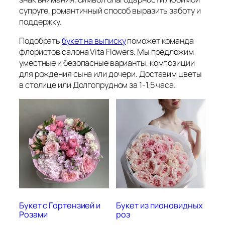
супруге, романтичный способ выразить заботу и
поддержку.
Подобрать
букет на выписку
поможет команда
флористов салона Vita Flowers. Мы предложим
уместные и безопасные варианты, композиции
для рождения сына или дочери. Доставим цветы
в столице или Долгопрудном за 1-1,5 часа.
Букет с Гортензией и
Букет из пионовидных
Розами
роз