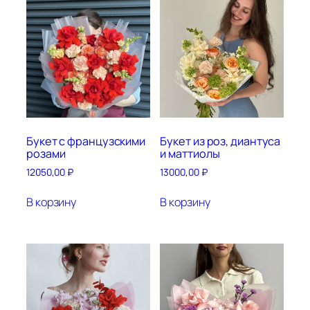
Букет с французскими
Букет из роз, диантуса
розами
и маттиолы
12050,00
₽
13000,00
₽
В корзину
В корзину