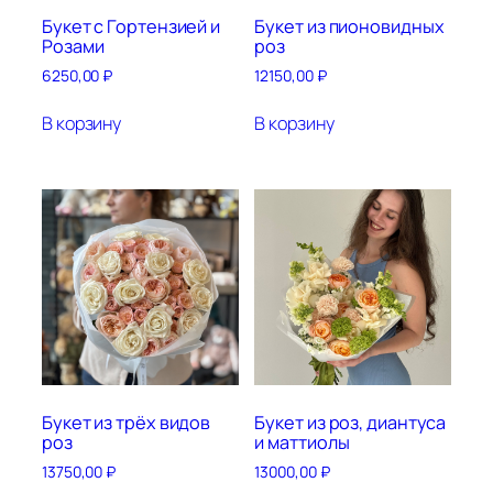
Букет с Гортензией и
Букет из пионовидных
Розами
роз
6250,00
₽
12150,00
₽
В корзину
В корзину
Букет из трёх видов
Букет из роз, диантуса
роз
и маттиолы
13750,00
₽
13000,00
₽