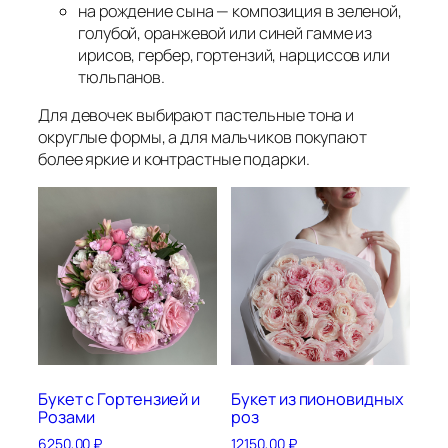
на рождение сына — композиция в зеленой,
голубой, оранжевой или синей гамме из
ирисов, гербер, гортензий, нарциссов или
тюльпанов.
Для девочек выбирают пастельные тона и
округлые формы, а для мальчиков покупают
более яркие и контрастные подарки.
Букет с Гортензией и
Букет из пионовидных
Розами
роз
6250,00
₽
12150,00
₽