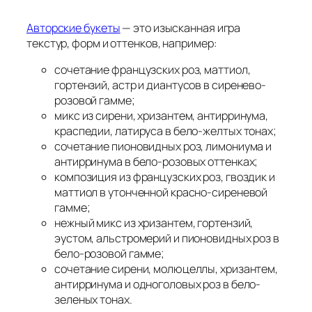
Авторские букеты
— это изысканная игра
текстур, форм и оттенков, например:
сочетание французских роз, маттиол,
гортензий, астр и диантусов в сиренево-
розовой гамме;
микс из сирени, хризантем, антирринума,
краспедии, латируса в бело-желтых тонах;
сочетание пионовидных роз, лимониума и
антирринума в бело-розовых оттенках;
композиция из французских роз, гвоздик и
маттиол в утонченной красно-сиреневой
гамме;
нежный микс из хризантем, гортензий,
эустом, альстромерий и пионовидных роз в
бело-розовой гамме;
сочетание сирени, молюцеллы, хризантем,
антирринума и одноголовых роз в бело-
зеленых тонах.