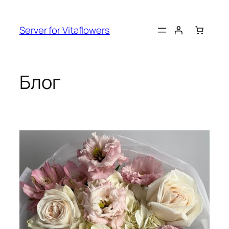
Перейти
к
Server for Vitaflowers
содержимому
Блог