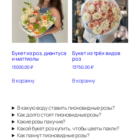
Букет из роз, диантуса
Букет из трёх видов
и маттиолы
роз
13000,00
₽
13750,00
₽
В корзину
В корзину
В какую воду ставить пионовидные розы?
Как долго стоят пионовидные розы?
Какие розы пахучие?
Какой букет роз купить, чтобы цветы пахли?
Как пахнут пионовидные розы?