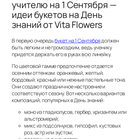
учителю на 1 Сентября —
идеи букетов на День
знаний от Vita Flowers
В первую очередь
букет на 1 Сентября
должен
быть легким и не громоздким, ведь ученику
придется держать его в руках всю линейку.
По цветовой гамме предпочтение отдается
осенним оттенкам: оранжевый, желтый,
бордовый, красный или нежные пастельные тона.
Они создают праздничное настроение и
соответствуют сезону. Вот несколько вариантов
композиций, популярных в День знаний:
моно из гладиолусов, гербер, хризантем или
альстромерий;
микс из подсолнухов, гипсофил, кустовых
роз, астр или эустом;